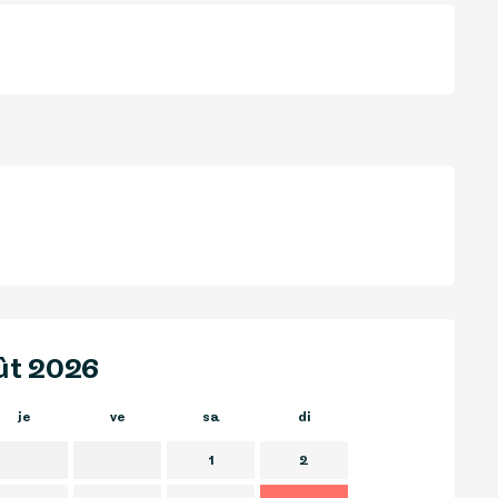
ût 2026
je
ve
sa
di
lu
m
1
2