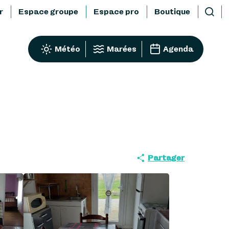
r
Espace groupe
Espace pro
Boutique
Reche
Météo
Marées
Agenda
Partager