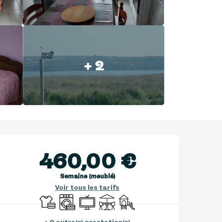
+ 2
Ouverture et coordonnées
460,00 €
Semaine (meublé)
Voir tous les tarifs
Draps et linge
Lave linge
Télévision
Terrasse
Jeux pour enfants / Espace 
+ 9 autre(s) prestation(s)