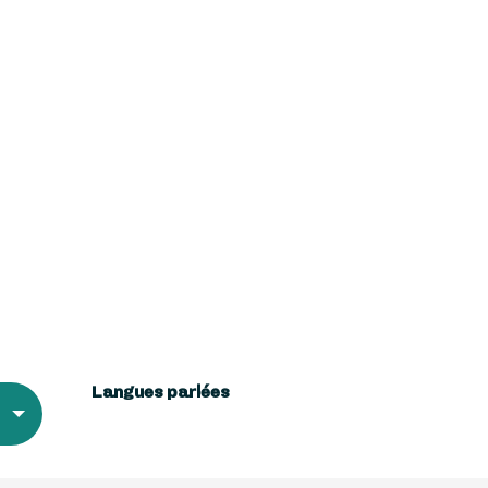
Langues parlées
Langues parlées