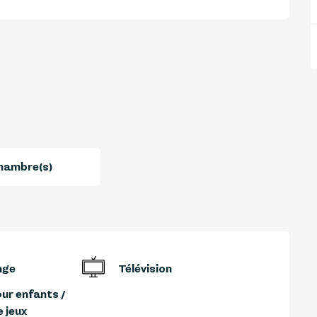
hambre(s)
nge
Télévision
ur enfants /
 jeux