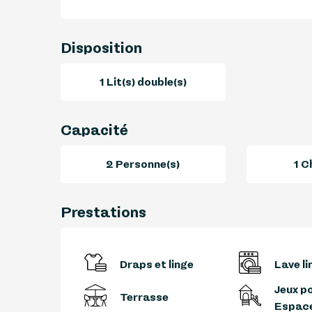
Disposition
1 Lit(s) double(s)
Capacité
2 Personne(s)
1 C
Prestations
Draps et linge
Lave li
Jeux po
Terrasse
Espace