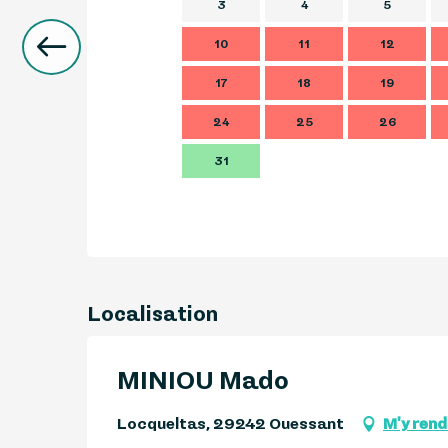
3
4
5
10
11
12
17
18
19
24
25
26
31
Localisation
MINIOU Mado
Locqueltas, 29242 Ouessant
M'y rend