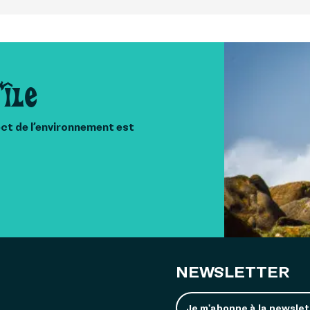
'île
ect de l’environnement est
NEWSLETTER
Je m'abonne à la newslet