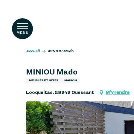
Aller
RIENCES
au
contenu
principal
MENU
Accueil
MINIOU Mado
MINIOU Mado
MEUBLÉS ET GÎTES
MAISON
Locqueltas, 29242 Ouessant
M'y rendre
s