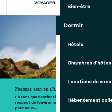
VOYAGER DURABLE
Bien-être
Dormir
VOUS AIMEREZ AUSSI
Hôtels
CHRISTOPHE
Chambres d’hôtes
Locations de vac
Prendre soin de l'île
En tant que destination insulaire, le
Hébergement colle
respect de l’environnement est important
pour nous...