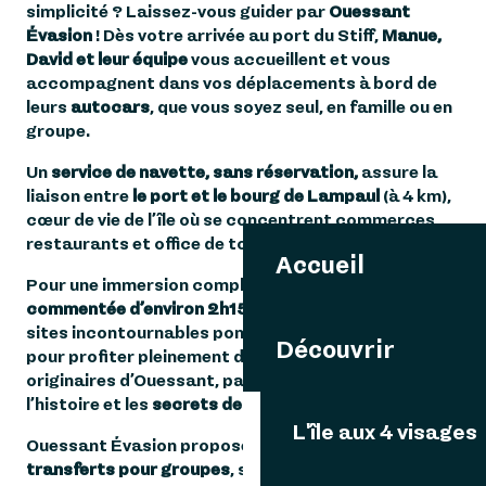
simplicité ? Laissez-vous guider par
Ouessant
Évasion
! Dès votre arrivée au port du Stiff,
Manue,
David et leur équipe
vous accueillent et vous
accompagnent dans vos déplacements à bord de
leurs
autocars
, que vous soyez seul, en famille ou en
groupe.
Un
service de navette, sans réservation,
assure la
liaison entre
le port et le bourg de Lampaul
(à 4 km),
cœur de vie de l’île où se concentrent commerces,
restaurants et office de tourisme.
Accueil
Pour une immersion complète, optez pour une
visite
commentée d’environ 2h15
: vous découvrirez les
sites incontournables ponctués de plusieurs arrêts
Découvrir
pour profiter pleinement des paysages. Les guides,
originaires d’Ouessant, partagent avec passion
l’histoire et les
secrets de leur île
.
L'île aux 4 visages
Ouessant Évasion propose également des
transferts pour groupes
, scolaires ou randonneurs.