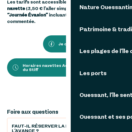
Les tarifs sont accessibles :
6 € l’aller-retour en
Nature Ouessanti
navette
(3,50 € l’aller simple) et
24 € pour la formule
“Journée Évasion”
incluant navette et visite
commentée.
Patrimoine & tradi
Je découvre
Les plages de l'île
Horaires navettes Août Bourg -> Port
111KB
du Stiff
Les ports
Ouessant, l'île sent
Foire aux questions
Ouessant et ses p
FAUT-IL RÉSERVER LA NAVETTE À
L’AVANCE ?