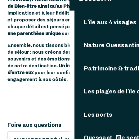
de Bien-être ainsi qu’au Phare du Stiff
. Grâce à leur
implication et à leur fidélité, nous pouvons imaginer
et proposer des séjours entièrement sur mesure, où
L'île aux 4 visages
chaque détail est pensé pour offrir à nos visiteurs
une parenthèse unique
sur l’île d’Ouessant.
Nature Ouessanti
Ensemble, nous tissons bien plus qu’un programme
de séjour : nous créons des rencontres, des
souvenirs et des émotions qui font toute la richesse
de notre destination.
Un immense merci à chacun
Patrimoine & tradi
d’entre eux
pour leur confiance et leur précieux
engagement à nos côtés.
Les plages de l'île
Les ports
Foire aux questions
Ouessant, l'île sent