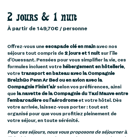
1
2 JOURS & 1 NUIT
2 jours & 1 nuit
2
UN SÉJOUR À OFFRIR ?
À partir de 149,70€ / personne
3
3 JOURS & 2 NUIT
Offrez-vous une
escapade clé en main
avec nos
séjours tout compris de
2 jours et 1 nuit
sur l’île
NOS FORMIDABLES
4
d’Ouessant. Pensées pour vous simplifier la vie, ces
PARTENAIRES !
formules incluent votre
hébergement en hôtellerie
,
votre
transport en bateau avec la Compagnie
5
FAQ
BreizhGo Penn Ar Bed ou en avion avec la
Compagnie Finist’air
selon vos préférences, ainsi
que
la navette de la Compagnie du Taxi Mauve entre
l’embarcadère ou l’aérodrome
et votre hôtel. Dès
votre arrivée, laissez-vous porter : tout est
organisé pour que vous profitiez pleinement de
votre séjour, en toute sérénité.
Pour ces séjours, nous vous proposons de séjourner à