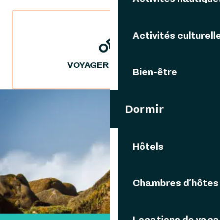
Activités culturell
VOYAGER DURABLE
Bien-être
Dormir
VOUS AIMEREZ AUSSI
Hôtels
RANDONNÉES
Chambres d’hôtes
Locations de vac