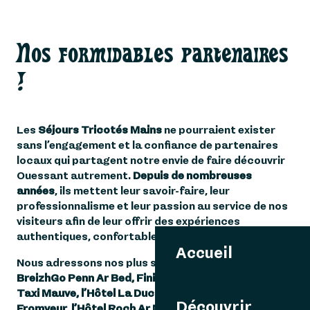
Nos formidables partenaires
!
Les
Séjours Tricotés Mains
ne pourraient exister
sans l’engagement et la confiance de partenaires
locaux qui partagent notre envie de faire découvrir
Ouessant autrement.
Depuis de nombreuses
années
, ils mettent leur savoir-faire, leur
professionnalisme et leur passion au service de nos
visiteurs afin de leur offrir des expériences
authentiques, confortables et de grande qualité.
Accueil
Nous adressons nos plus sincères remerciements à
BreizhGo Penn Ar Bed, Finist’air, La Compagnie du
Taxi Mauve, l’Hôtel La Duchesse Anne, l’Hôtel Le
Découvrir
Fromveur, l’Hôtel Roch Ar Mor, La Bicyclette, Vague