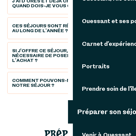
J'AI D'ORES ET DÉJÀ CHOISI MES DATES,
QUAND DOIS-JE VOUS CONTACTER ?
Ouessant et ses p
CES SÉJOURS SONT RÉALISABLES TOUT
AU LONG DE L'ANNÉE ?
Carnet d’expérien
SI J'OFFRE CE SÉJOUR, EST-IL
NÉCESSAIRE DE POSER DES DATES DÈS
L'ACHAT ?
Portraits
COMMENT POUVONS-NOUS RÉGLER
NOTRE SÉJOUR ?
Prendre soin de l'îl
Préparer son séj
PRÉPARER
Venir à Ouessant