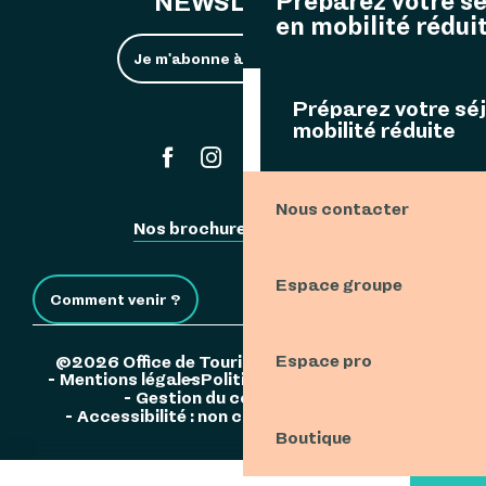
Préparez votre s
NEWSLETTER
en mobilité rédui
Je m'abonne à la newsletter
Préparez votre sé
mobilité réduite
#ouessant
Nous contacter
Nos brochures
Espace Pro
Espace groupe
Comment venir ?
Espace pro
©2026 Office de Tourisme de l'Île d'Ouessant
Mentions légales
Politique de confidentialité
Gestion du consentement
Accessibilité : non conforme
Plan du site
Boutique