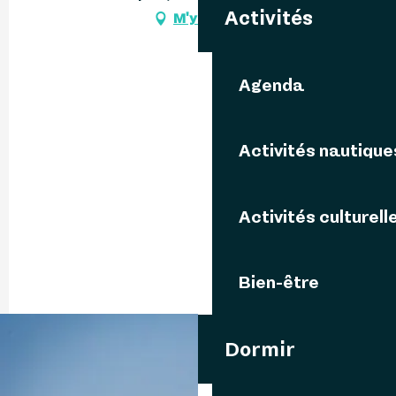
Activités
M'y rendre
Agenda
Activités nautique
Activités culturell
Bien-être
Dormir
06 81 21 03
▒▒