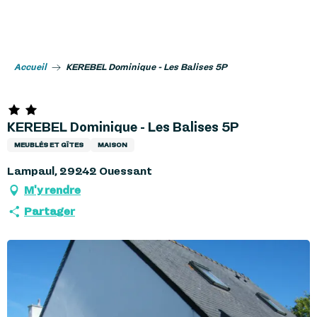
Aller
au
contenu
principal
Accueil
KEREBEL Dominique - Les Balises 5P
KEREBEL Dominique - Les Balises 5P
MEUBLÉS ET GÎTES
MAISON
Lampaul, 29242 Ouessant
M'y rendre
Partager