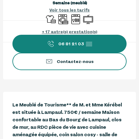
Semaine (meublé)
Voir tous les tarifs
Draps et linge
Lave linge
Lave vaisselle
Télévision
+ 17 autre(s) prestation(s)
06 81 21 03
▒▒
Contactez-nous
Description
Le Meublé de Tourisme** de M. et Mme Kérébel 
est située à Lampaul. 750€ / semaine Maison 
confortable au Bas du Bourg de Lampaul, clos 
de mur, au RDC pièce de vie avec cuisine 
aménagée équipée, coin salon cosy - salle de 