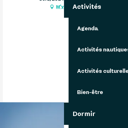
Activités
M'y rendre
Agenda
Activités nautique
Activités culturell
Bien-être
Dormir
06 25 46 61
▒▒