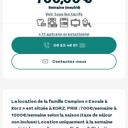
Semaine (meublé)
Voir tous les tarifs
Draps et linge
Lave linge
Lave vaisselle
Télévision
Jeux pour enfants / E
+ 11 autre(s) prestation(s)
06 25 46 61
▒▒
Contactez-nous
Description
La location de la famille Campion « Escale à 
Korz » est située à KORZ. PRIX : 700€/semaine à 
1000€/semaine selon la saison (taxe de séjour 
non incluse) Location uniquement à la semaine 