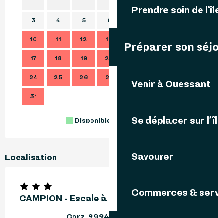
1
2
Prendre soin de l'îl
3
4
5
6
7
8
9
7
10
11
12
13
14
15
16
14
Préparer son séj
17
18
19
20
21
22
23
21
24
25
26
27
28
29
30
28
Venir à Ouessant
31
Se déplacer sur l’î
Disponible
Complet
Fermé
Savourer
Localisation
Commerces & serv
CAMPION - Escale à Korz
Corz, 29242 Ouessant