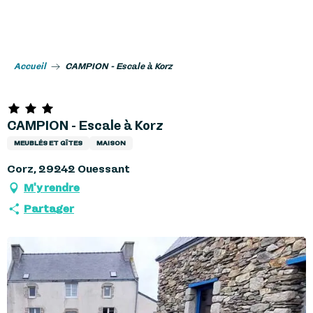
Aller
au
contenu
principal
Accueil
CAMPION - Escale à Korz
CAMPION - Escale à Korz
MEUBLÉS ET GÎTES
MAISON
Corz, 29242 Ouessant
M'y rendre
Partager