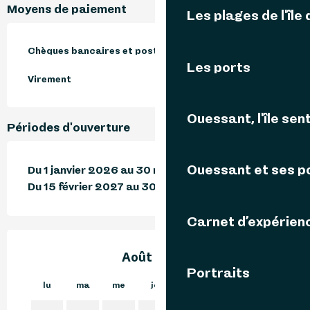
Moyens de paiement
Les plages de l'île
Chèques bancaires et postaux
Les ports
Virement
Ouessant, l'île sent
Périodes d'ouverture
Ouessant et ses p
Du 1 janvier 2026 au 30 novembre 2026
Du 15 février 2027 au 30 novembre 2027
Carnet d’expérien
Août 2026
Portraits
lu
ma
me
je
ve
sa
di
lu