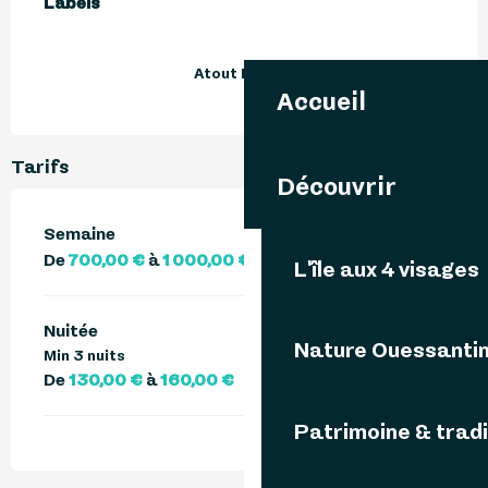
Labels
Labels
Atout France
Accueil
Tarifs
Découvrir
Semaine
De
700,00 €
à
1 000,00 €
L'île aux 4 visages
Nuitée
Nature Ouessanti
Min 3 nuits
De
130,00 €
à
160,00 €
Patrimoine & tradi