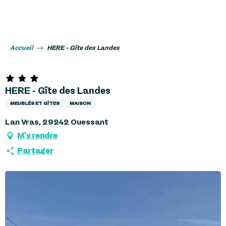
Aller
au
contenu
principal
Accueil
HERE - Gîte des Landes
HERE - Gîte des Landes
MEUBLÉS ET GÎTES
MAISON
Lan Vras, 29242 Ouessant
M'y rendre
Partager