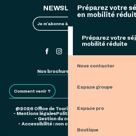
Préparez votre s
NEWSLETTER
en mobilité rédui
Je m'abonne à la newsletter
Préparez votre sé
mobilité réduite
#ouessant
Nous contacter
Nos brochures
Espace Pro
Espace groupe
Comment venir ?
Espace pro
©2026 Office de Tourisme de l'Île d'Ouessant
Mentions légales
Politique de confidentialité
Gestion du consentement
Accessibilité : non conforme
Plan du site
Boutique