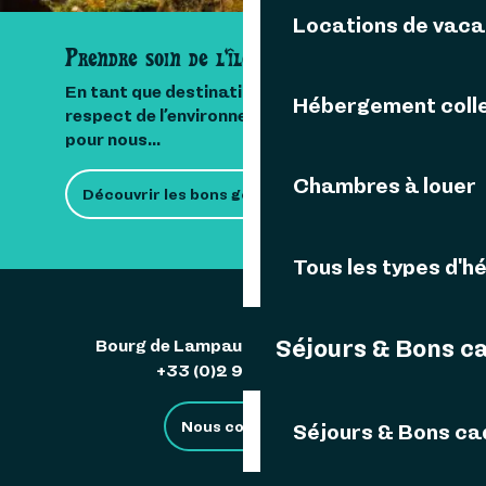
Locations de vac
Prendre soin de l'île
En tant que destination insulaire, le
Hébergement colle
respect de l’environnement est important
pour nous...
Chambres à louer
Découvrir les bons gestes
Tous les types d'
Séjours & Bons c
Bourg de Lampaul 29242 Ouessant
+33 (0)2 98 48 85 83
Nous contacter
Séjours & Bons c