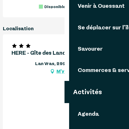
Venir à Ouessant
Disponible
Complet
Fermé
Se déplacer sur l’î
Localisation
Savourer
HERE - Gîte des Landes
Lan Vras, 29242 Ouessant
Commerces & serv
M'y rendre
Activités
Agenda