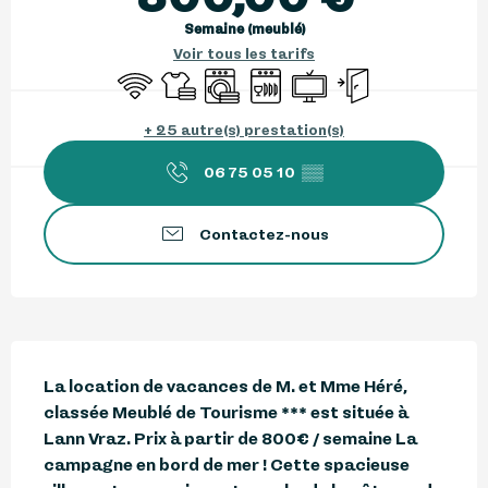
Semaine (meublé)
Voir tous les tarifs
WiFi
Draps et linge
Lave linge
Lave vaisselle
Télévision
Entrée indépenda
+ 25 autre(s) prestation(s)
06 75 05 10
▒▒
Contactez-nous
Description
La location de vacances de M. et Mme Héré, 
classée Meublé de Tourisme *** est située à 
Lann Vraz. Prix à partir de 800€ / semaine La 
campagne en bord de mer ! Cette spacieuse 