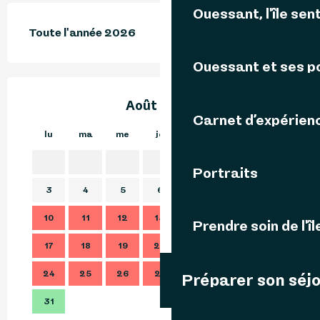
Ouessant, l'île sent
Toute l'année 2026
Ouessant et ses p
Août 2026
Carnet d’expérien
lu
ma
me
je
ve
sa
di
lu
1
2
Portraits
3
4
5
6
7
8
9
7
10
11
12
13
14
15
16
14
Prendre soin de l'îl
17
18
19
20
21
22
23
21
24
25
26
27
28
29
30
28
Préparer son séj
31