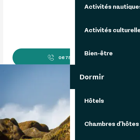
Activités nautique
Activités culturell
Bien-être
06 75 05 10
▒▒
Dormir
Contactez-nous
Langues parlées
Langues parlées
Hôtels
Chambres d’hôtes