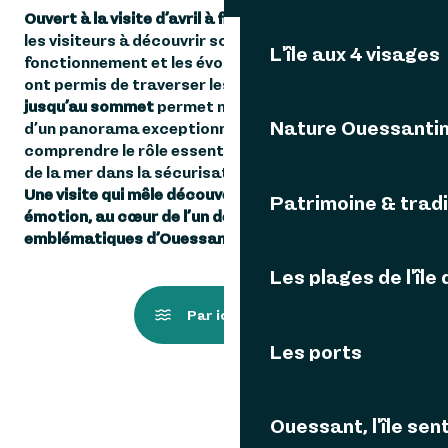
Ouvert à la visite d’avril à fin octobre
, le phare invite
les visiteurs à découvrir son histoire, son
L'île aux 4 visages
fonctionnement et les évolutions techniques qui lui
ont permis de traverser les siècles.
L’ascension
jusqu’au sommet
permet non seulement de profiter
Nature Ouessanti
d’un panorama exceptionnel, mais aussi de mieux
comprendre le rôle essentiel joué par ces sentinelles
de la mer dans la sécurisation des routes maritimes.
Une visite qui mêle découverte, patrimoine et
Patrimoine & tradi
émotion, au cœur de l’un des sites les plus
emblématiques d’Ouessant.
Les plages de l'île
Par ici la visite !
Les ports
Ouessant, l'île sent