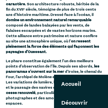
caractère
. Son architecture robuste, héritée de la
fin du XVIIᵉ siècle, témoigne de plus de trois cents
ans d’histoire maritime. Dressé face à l’océan, il
domine un environnement naturel remarquable
composé de landes balayées par les vents, de
falaises escarpées et de vastes horizons marins.
Cette alliance entre patrimoine et nature confère
au site une atmosphère unique, où l’
on ressent
pleinement la force des éléments qui façonnent les
paysages d’Ouessant
.
Le phare constitue également l’un des meilleurs
points d’observation de l’île. Depuis ses abords,
les
panoramas s’ouvrent sur la mer
d’Iroise, le chenal du
Four, l’archipel de Molène et les côtes du Finistère.
Les variations de lumière, les mouvements de la mer
Accueil
et le passage des navires offrent
un spectacle sans
cesse renouvelé
, particulièrement apprécié des
photographes et des amoureux des grands
Découvrir
espaces.