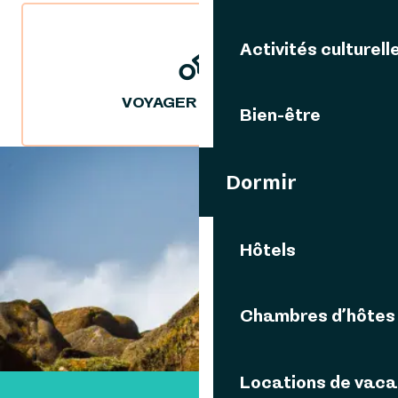
Activités culturell
VOYAGER DURABLE
Bien-être
Dormir
VOUS AIMEREZ AUSSI
Hôtels
ESPACE PRO
Chambres d’hôtes
Locations de vac