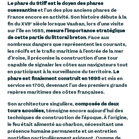
Le phare du Stiff est le doyen des phares
ouessantins
et l’un des plus anciens phares de
UN SIGNAL AU SERVICE
France encore en activité. Son histoire débute à la
3
DE LA SÉCURITÉ
fin du XVIIᵉ siècle lorsque Vauban, lors d’une visite
MARITIME
sur l’île en 1685,
mesure l’importance stratégique
de cette partie du littoral breton
. Face aux
UNE VISITE
nombreux dangers que représentent les courants,
4
INCONTOURNABLE À
les récifs et le trafic maritime à l’entrée de la mer
OUESSANT
d’Iroise, il préconise la construction d’une tour
capable de signaler les côtes aux navigateurs tout
5
FAQ
en participant à la surveillance du territoire.
Le
phare est finalement construit en 1695
et mis en
service en 1700, devenant l’un des premiers grands
repères maritimes des côtes françaises.
Son architecture singulière,
composée de deux
tours accolées,
témoigne encore aujourd’hui des
techniques de construction de l’époque. À l’origine,
le feu était alimenté au charbon, nécessitant une
présence humaine permanente et un entretien
quotidien particulièrement exigeant. Comme de