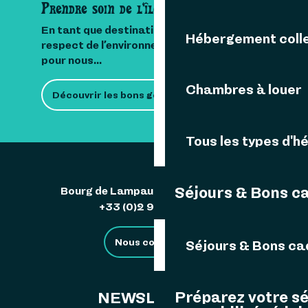
Prendre soin de l'île
En tant que destination insulaire, le
Hébergement colle
respect de l’environnement est important
pour nous...
Chambres à louer
Découvrir les bons gestes
Tous les types d'
Séjours & Bons c
Bourg de Lampaul 29242 Ouessant
+33 (0)2 98 48 85 83
Nous contacter
Séjours & Bons c
Préparez votre s
NEWSLETTER