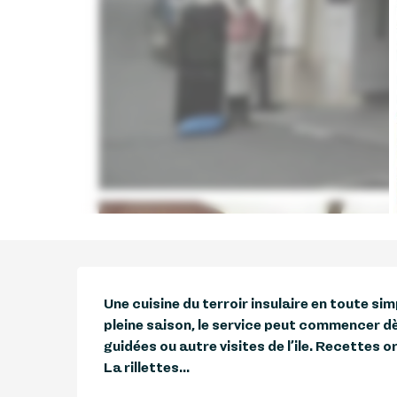
Description
Une cuisine du terroir insulaire en toute sim
pleine saison, le service peut commencer dè
guidées ou autre visites de l’ile. Recettes ori
La rillettes...