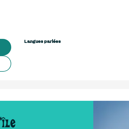
Langues parlées
Langues parlées
'île