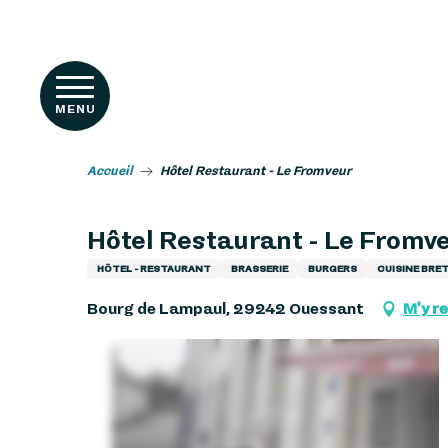
Aller
RIENCES
au
contenu
principal
MENU
Accueil
Hôtel Restaurant - Le Fromveur
Hôtel Restaurant - Le Fromv
HÔTEL - RESTAURANT
BRASSERIE
BURGERS
CUISINE BRE
Bourg de Lampaul, 29242 Ouessant
M'y r
s