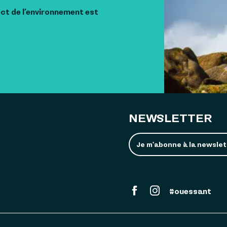
ect de l’environnement est
NEWSLETTER
Je m'abonne à la newslet
#ouessant
Nos brochures
Espace Pr