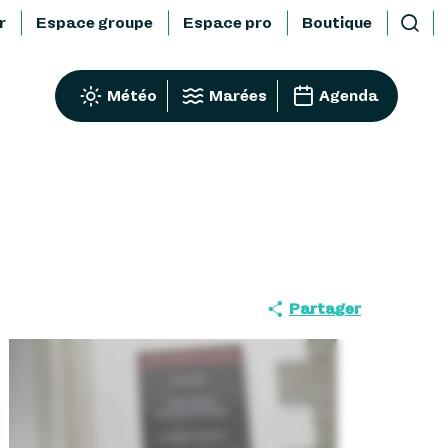
r
Espace groupe
Espace pro
Boutique
Reche
Météo
Marées
Agenda
Partager