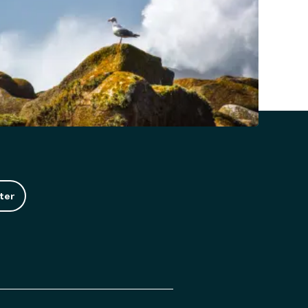
ter
o