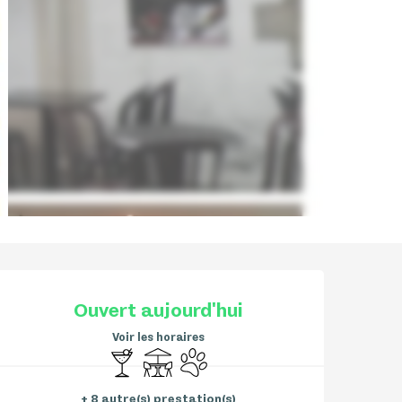
Ouverture et coordonnées
Ouvert aujourd'hui
Voir les horaires
Bar / Buvette
Terrasse
Animaux acceptés
+ 8 autre(s) prestation(s)